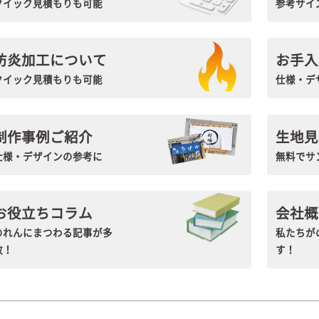
クイック見積もりも可能
参考サイ
防炎加工について
お手入
クイック見積もりも可能
仕様・デ
制作事例ご紹介
生地見
仕様・デザインの参考に
無料でサン
お役立ちコラム
会社概
のれんにまつわる記事が多
私たちが
数！
す！