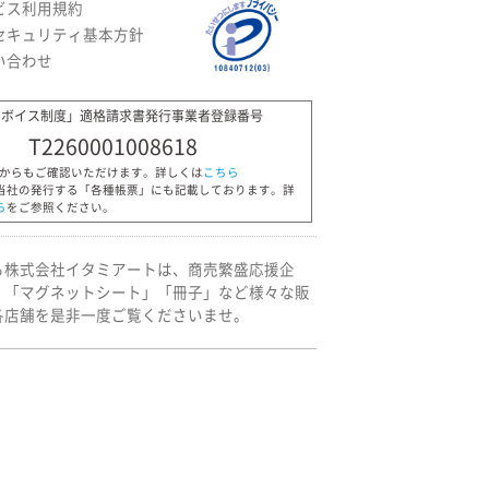
ビス利用規約
セキュリティ基本方針
い合わせ
ンボイス制度」適格請求書発行事業者登録番号
T2260001008618
Pからもご確認いただけます。詳しくは
こちら
当社の発行する「各種帳票」にも記載しております。詳
ら
をご参照ください。
る株式会社イタミアートは、商売繁盛応援企
」「マグネットシート」「冊子」など様々な販
各店舗を是非一度ご覧くださいませ。