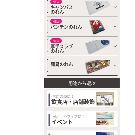
NEW
キャンバス
のれん
NEW
バンテンのれん
NEW
厚手スラブ
のれん
簡易のれん
用途から選ぶ
お店の顔に！
飲食店・店舗装飾
展示会やフェアに！
イベント