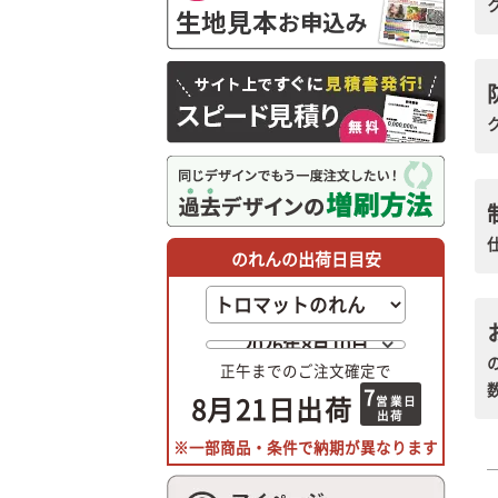
のれんの出荷日目安
正午
までのご注文確定で
7
8月21日
出荷
営業日
出荷
※一部商品・条件で納期が異なります