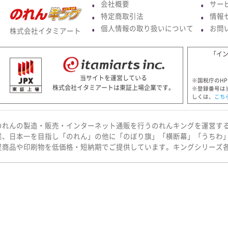
会社概要
サー
●
●
特定商取引法
情報
●
●
個人情報の取り扱いについて
お問
株式会社イタミアート
●
●
「イ
当サイトを運営している
※国税庁のH
株式会社イタミアートは東証上場企業です。
※登録番号は
しくは、
こち
のれんの製造・販売・インターネット通販を行うのれんキングを運営す
業、日本一を目指し「のれん」の他に「のぼり旗」「横断幕」「うちわ
促商品や印刷物を低価格・短納期でご提供しています。キングシリーズ