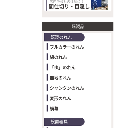
店内や会社の仕切に！
間仕切り・目隠し
既製品
既製のれん
フルカラーのれん
綿のれん
「ゆ」のれん
無地のれん
シャンタンのれん
変形のれん
横幕
設置器具