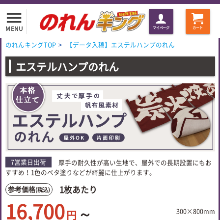
menu
MENU
マイページ
カート
のれんキングTOP
>
【データ入稿】エステルハンプのれん
エステルハンプのれん
7営業日出荷
厚手の耐久性が高い生地で、屋外での長期設置にもお
すすめ！1色のベタ塗りなどが綺麗に仕上がります。
1枚あたり
参考価格
(税込)
16,700
～
300×800mm
円