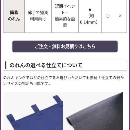
短期イベン
★
簡易
薄手で短期
ト・
（約
○
×
のれん
利用向け
簡易的な設
0.14mm）
置
ご注文・無料お見積りはこちら
のれんの選べる仕立てについて
のれんキングではどの仕立てをお選びいただいても無料！仕立ての細か
いサイズの指定も可能です。