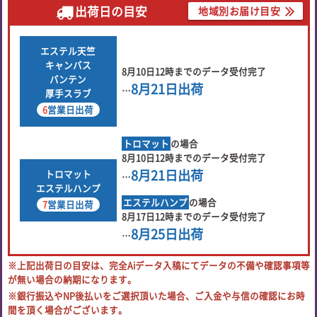
出荷日の目安
地域別お届け目安
エステル天竺
キャンバス
8月10日
12時
までの
データ受付完了
バンテン
8月21日
出荷
…
厚手スラブ
6
営業日出荷
トロマット
の場合
8月10日
12時
までの
データ受付完了
8月21日
出荷
トロマット
…
エステルハンプ
エステルハンプ
の場合
7
営業日出荷
8月17日
12時
までの
データ受付完了
8月25日
出荷
…
※上記出荷日の目安は、完全Aiデータ入稿にてデータの不備や確認事項等
が無い場合の納期になります。
※銀行振込やNP後払いをご選択頂いた場合、ご入金や与信の確認にお時
間を頂く場合がございます。