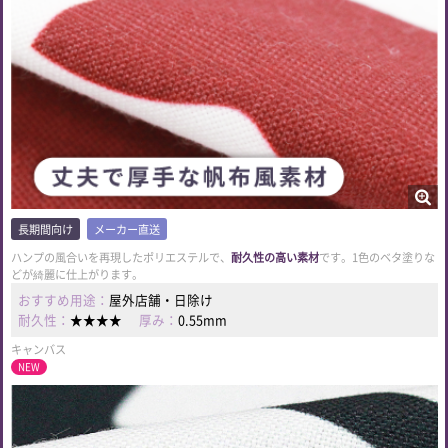
長期間向け
メーカー直送
ハンプの風合いを再現したポリエステルで、
耐久性の高い素材
です。1色のベタ塗りな
どが綺麗に仕上がります。
おすすめ用途：
屋外店舗・日除け
耐久性：
★★★★
厚み：
0.55mm
キャンバス
NEW