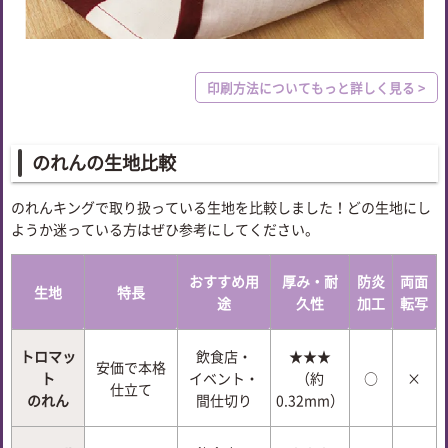
印刷方法についてもっと詳しく見る >
のれんの生地比較
のれんキングで取り扱っている生地を比較しました！どの生地にし
ようか迷っている方はぜひ参考にしてください。
おすすめ用
厚み・耐
防炎
両面
生地
特長
途
久性
加工
転写
トロマッ
飲食店・
★★★
安価で本格
ト
イベント・
（約
○
×
仕立て
のれん
間仕切り
0.32mm）