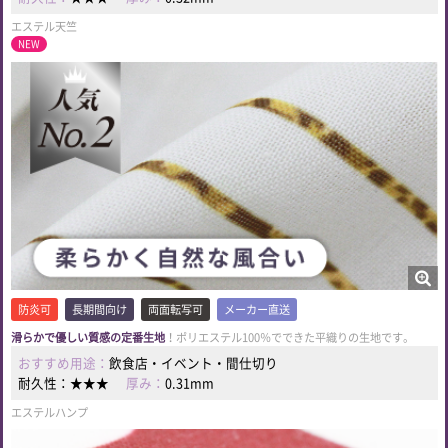
エステル天竺
NEW
防炎可
長期間向け
両面転写可
メーカー直送
滑らかで優しい質感の定番生地
！ポリエステル100％でできた平織りの生地です。
おすすめ用途：
飲食店・イベント・間仕切り
耐久性：
★★★
厚み：
0.31mm
エステルハンプ