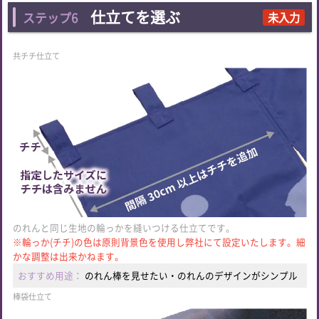
仕立てを選ぶ
ステップ6
未入力
共チチ仕立て
のれんと同じ生地の輪っかを縫いつける仕立てです。
※輪っか(チチ)の色は原則背景色を使用し弊社にて設定いたします。細
かな調整は出来かねます。
おすすめ用途：
のれん棒を見せたい・のれんのデザインがシンプル
棒袋仕立て