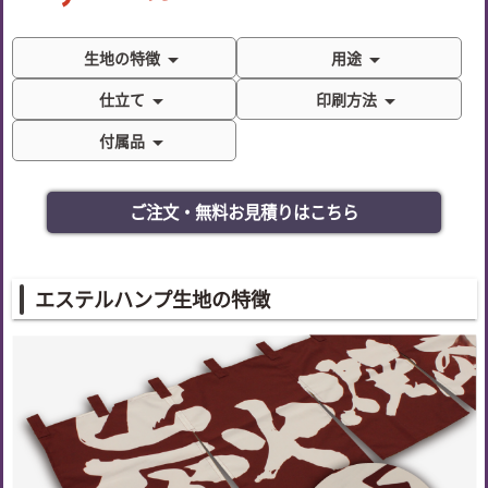
生地の特徴
arrow_drop_down
用途
arrow_drop_down
仕立て
arrow_drop_down
印刷方法
arrow_drop_down
付属品
arrow_drop_down
ご注文・無料お見積りはこちら
エステルハンプ生地の特徴