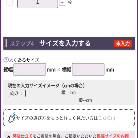
-
+
枚
サイズを入力する
ステップ4
未入力
よくあるサイズ
縦幅
mm
×
横幅
mm
現在の入力サイズイメージ（cmの場合）
横
--
cm
向き：
縦
--
cm
サイズの選び方をもっと詳しく見たい方は
こちら
open_in_new
棒袋仕立て
をご希望の場合、ご指定いただいた
縦幅サイズの内側