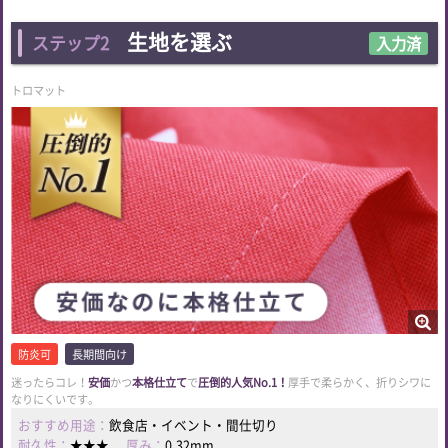
生地を選ぶ
ステップ2
入力済
トロマット
防炎可
長期間向け
迷ったらコレ！
安価
かつ
本格仕立て
で
圧倒的人気No.1！
厚手で柔らかく、折りシワに
なりにくいです。
おすすめ用途：
飲食店・イベント・間仕切り
耐久性：
★★★
厚み：
0.32mm