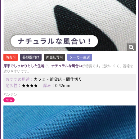
防炎可
長期間向け
両面転写可
メーカー直送
厚手でしっかりとした生地
で、
ナチュラルな風合い
が特長です。透けにくく、視線を
遮りやすいです。
おすすめ用途：
カフェ・雑貨店・間仕切り
耐久性：
★★★★
厚み：
0.42mm
バンテン
NEW