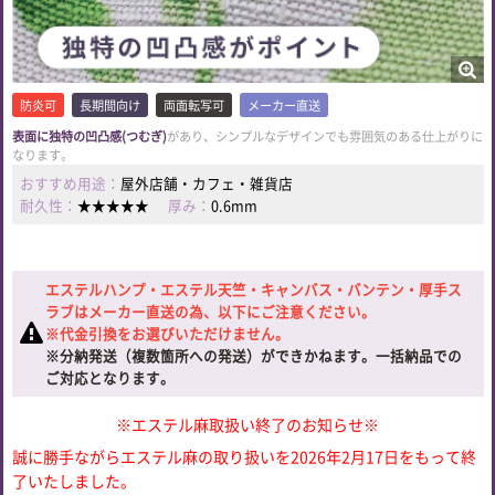
防炎可
長期間向け
両面転写可
メーカー直送
表面に独特の凹凸感(つむぎ)
があり、シンプルなデザインでも雰囲気のある仕上がりに
なります。
おすすめ用途：
屋外店舗・カフェ・雑貨店
耐久性：
★★★★★
厚み：
0.6mm
エステルハンプ・エステル天竺・キャンバス・バンテン・厚手ス
ラブはメーカー直送の為、以下にご注意ください。
※代金引換をお選びいただけません。
※分納発送（複数箇所への発送）ができかねます。一括納品での
ご対応となります。
※エステル麻取扱い終了のお知らせ※
誠に勝手ながらエステル麻の取り扱いを2026年2月17日をもって終
了いたしました。