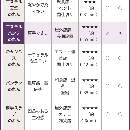
エステル
飲食店・
★★★
軽やかで柔
天竺
イベント・
（約
○
○
らかい
のれん
間仕切り
0.31mm）
エステル
★★★★
屋外店舗・
ハンプ
厚手で丈夫
（約
×
×
長期設置
のれん
0.55mm）
キャンバ
カフェ・雑
★★★★
ナチュラル
ス
貨店・
（約
○
○
な風合い
のれん
間仕切り
0.42mm）
和食店・温
★★★★
バンテン
重厚感・高
泉・
（約
○
○
のれん
級感
旅館
0.38mm）
厚手スラ
屋外店舗・
★★★★
凹凸のある
ブ
カフェ
（約
○
○
生地感
のれん
雑貨店
0.6mm）