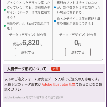
ざっくりとしたデザイン案しか
専門のソフトは持っていない
持っていなくても、印刷用のデ
が、制作費をかけずに制作した
ザイン（データ）作成を依頼で
い場合におすすめ！
きる！
作ったデザインは保存可能！編
画像やWord、Excelで指示が可
集や増刷が気軽にできる！
能！
データ（デザイン）制作費
データ（デザイン）制作費
6,820
0
税込み
円
円
選択する
選択する
入稿データ形式について
必須
以下のご注文フォームは完全データ入稿でご注文の方専用です。
入稿予定のデータ形式が
Adobe Illustrator 形式
であることをご確
認ください
Adobe illustrator 形式で入稿する
その他で検討中