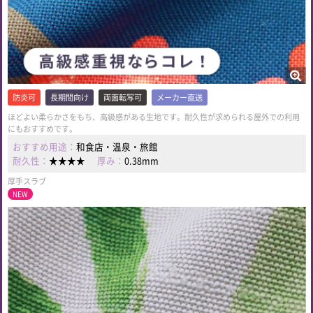
防炎可
長期間向け
両面転写可
メーカー直送
ほどよい柔らかさをもち、高級感がある生地です。耐久性が求められる屋外での利用
にもおすすめです。
おすすめ用途：
和食店・温泉・旅館
耐久性：
★★★★
厚み：
0.38mm
厚手スラブ
NEW