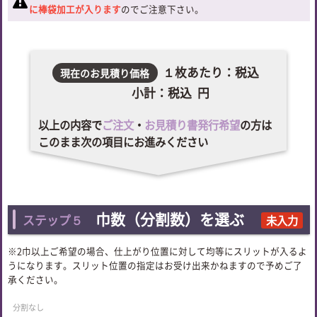
に棒袋加工が入ります
のでご注意下さい。
１枚あたり：税込
現在のお見積り価格
小計：税込
円
以上の内容で
ご注文
・
お見積り書発行希望
の方は
このまま次の項目にお進みください
巾数（分割数）を選ぶ
ステップ５
未入力
※2巾以上ご希望の場合、仕上がり位置に対して均等にスリットが入るよ
うになります。スリット位置の指定はお受け出来かねますので予めご了
承ください。
分割なし