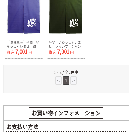
［受注生産］半間 い
半間 いらっしゃいま
らっしゃいませ 紺
せ うぐいす シャン
7,001
7,001
シャンタンのれん N-
タンのれん N-4319
税込
円
税込
円
4317
1 ~ 2 / 全2件中
<
1
>
お買い物インフォメーション
お支払い方法