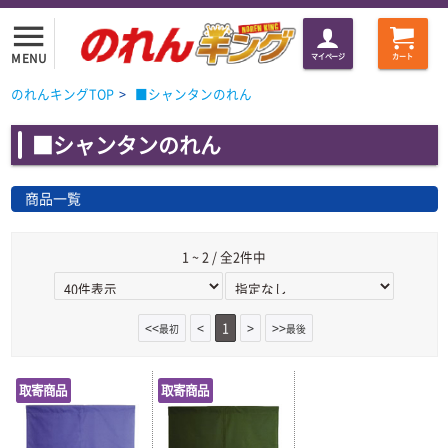
menu
MENU
マイページ
カート
のれんキングTOP
>
■シャンタンのれん
■シャンタンのれん
商品一覧
1 ~ 2 / 全2件中
<<
<
1
>
>>
最初
最後
取寄商品
取寄商品